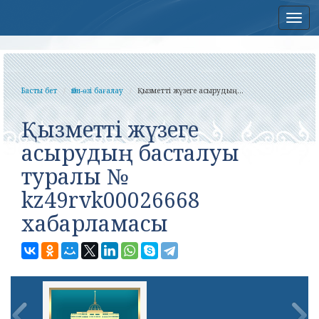
Нав
Басты бет
Өзін-өзі бағалау
Қызметті жүзеге асырудың...
Қызметті жүзеге
асырудың басталуы
туралы №
kz49rvk00026668
хабарламасы