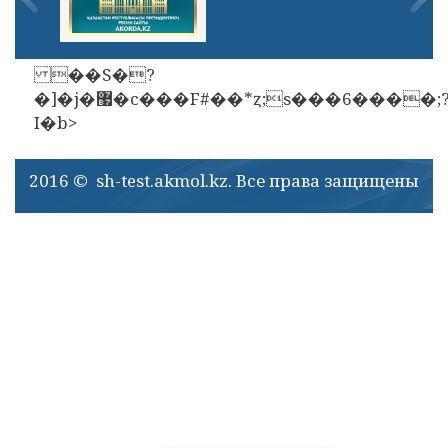
��S�?
�]�j�޷�c���F#��*ȥ;s���6����;?
I�b>
2016 © sh-test.akmol.kz. Все права защищены