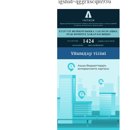
igshid=qggrxscqm93u
Ұйымдар тізімі