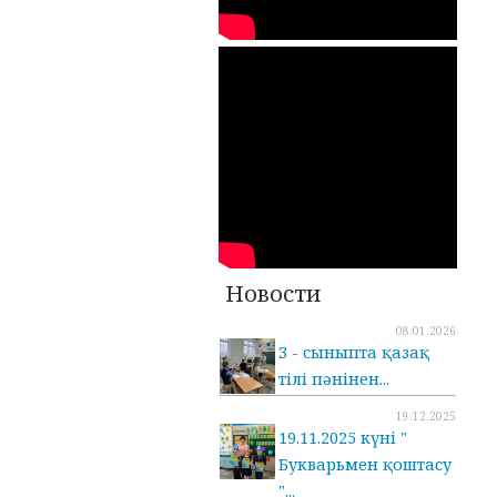
Новости
08.01.2026
3 - сыныпта қазақ
тілі пәнінен...
19.12.2025
19.11.2025 күні "
Букварьмен қоштасу
"...