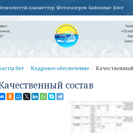
Мемлекеттік қызметтер
Фотогалерея
Байланыс
Блог
қкөл
Ком
ылының
«Основ
бі"
Акк
Акко
Басты бет
Кадровое обеспечение
Качественный
Качественный состав