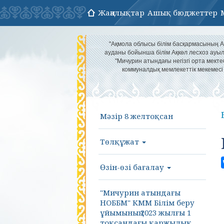
Жаңалықтар
Ашық бюджеттер
"Ақмола облысы білім басқармасының А
ауданы бойынша білім Ақкөл лесхоз ау
"Мичурин атындағы негізгі орта мекте
коммуналдық мемлекеттік мекемесі
Мәзір 8 желтоқсан
Төлқұжат
Өзін-өзі бағалау
"Мичурин атындағы
НОББМ" КММ Білім беру
ұйымының 2023 жылғы 1
тоқсандағы қаржылық