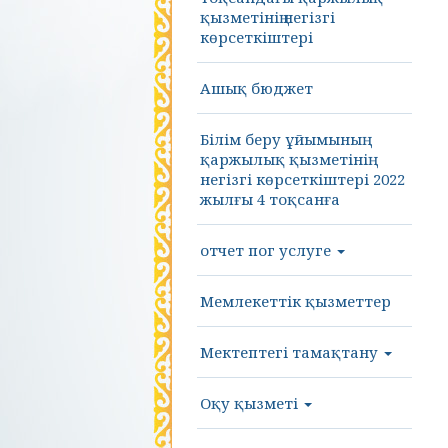
қызметінің негізгі
көрсеткіштері
Ашық бюджет
Білім беру ұйымының
қаржылық қызметінің
негізгі көрсеткіштері 2022
жылғы 4 тоқсанға
отчет пог услуге
Мемлекеттік қызметтер
Мектептегі тамақтану
Оқу қызметі