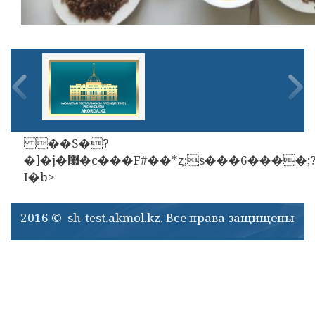
��S�?
�]�j�޷�c���F#��*ȥ;s���6����;?
I�b>
2016 © sh-test.akmol.kz. Все права защищены