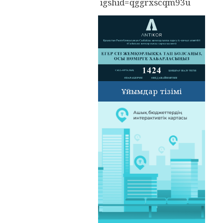
igshid=qggrxscqm93u
Ұйымдар тізімі