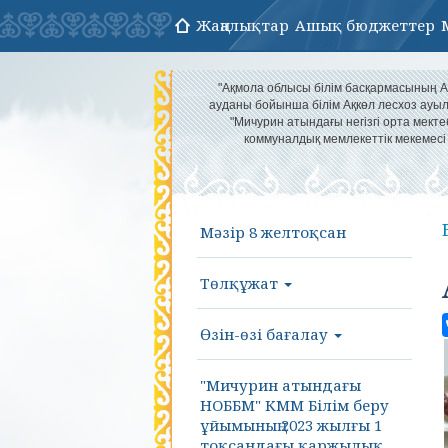
Жаңалықтар
Ашық бюджеттер
"Ақмола облысы білім басқармасының А
ауданы бойынша білім Ақкөл лесхоз ау
"Мичурин атындағы негізгі орта мекте
коммуналдық мемлекеттік мекемесі
Мәзір 8 желтоқсан
Төлқұжат
Өзін-өзі бағалау
"Мичурин атындағы
НОББМ" КММ Білім беру
ұйымының 2023 жылғы 1
тоқсандағы қаржылық