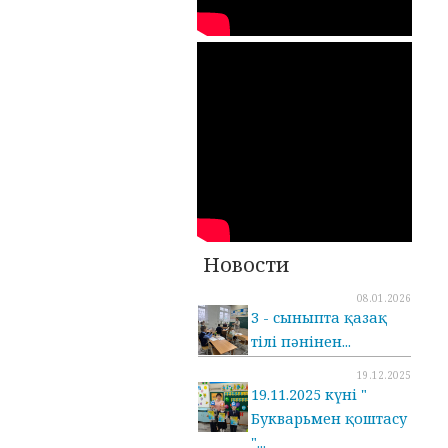
Новости
08.01.2026
3 - сыныпта қазақ
тілі пәнінен...
19.12.2025
19.11.2025 күні "
Букварьмен қоштасу
"...