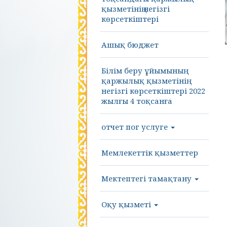
қызметінің негізгі
көрсеткіштері
Ашық бюджет
Білім беру ұйымының
қаржылық қызметінің
негізгі көрсеткіштері 2022
жылғы 4 тоқсанға
отчет пог услуге
Мемлекеттік қызметтер
Мектептегі тамақтану
Оқу қызметі