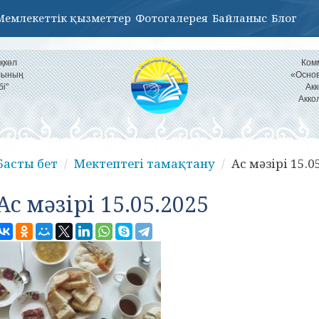
Мемлекеттік қызметтер
Фотогалерея
Байланыс
Блог
қкөл
Ком
ылының
«Основ
бі"
Акк
Акко
Басты бет
Мектептегі тамақтану
Ас мәзірі 15.0
Ас мәзірі 15.05.2025