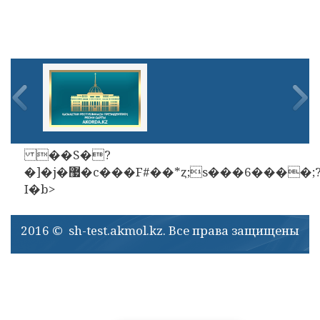
��S�?
�]�j�޷�c���F#��*ȥ;s���6����;?
I�b>
2016 © sh-test.akmol.kz. Все права защищены