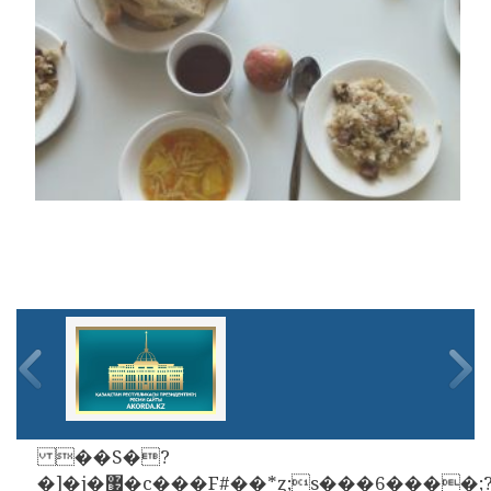
��S�?
�]�j�޷�c���F#��*ȥ;s���6����;?