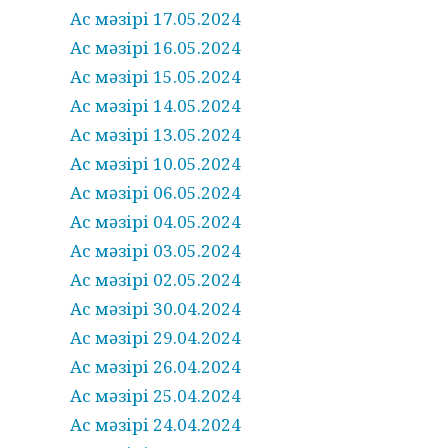
Ас мәзірі 17.05.2024
Ас мәзірі 16.05.2024
Ас мәзірі 15.05.2024
Ас мәзірі 14.05.2024
Ас мәзірі 13.05.2024
Ас мәзірі 10.05.2024
Ас мәзірі 06.05.2024
Ас мәзірі 04.05.2024
Ас мәзірі 03.05.2024
Ас мәзірі 02.05.2024
Ас мәзірі 30.04.2024
Ас мәзірі 29.04.2024
Ас мәзірі 26.04.2024
Ас мәзірі 25.04.2024
Ас мәзірі 24.04.2024