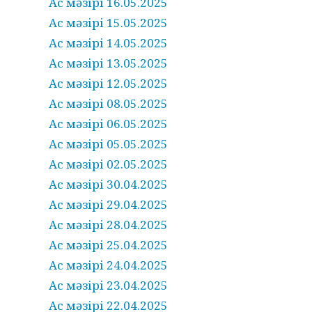
Ас мәзірі 16.05.2025
Ас мәзірі 15.05.2025
Ас мәзірі 14.05.2025
Ас мәзірі 13.05.2025
Ас мәзірі 12.05.2025
Ас мәзірі 08.05.2025
Ас мәзірі 06.05.2025
Ас мәзірі 05.05.2025
Ас мәзірі 02.05.2025
Ас мәзірі 30.04.2025
Ас мәзірі 29.04.2025
Ас мәзірі 28.04.2025
Ас мәзірі 25.04.2025
Ас мәзірі 24.04.2025
Ас мәзірі 23.04.2025
Ас мәзірі 22.04.2025