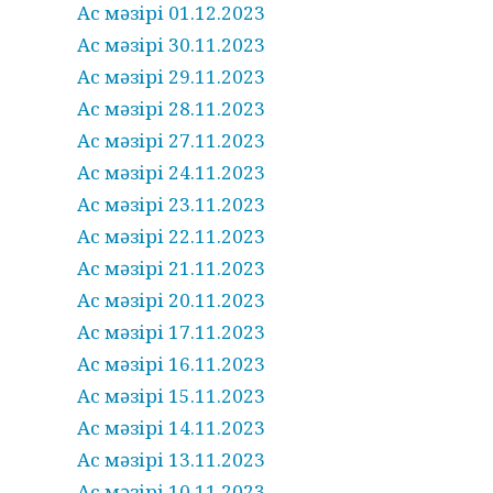
Ас мәзірі 01.12.2023
Ас мәзірі 30.11.2023
Ас мәзірі 29.11.2023
Ас мәзірі 28.11.2023
Ас мәзірі 27.11.2023
Ас мәзірі 24.11.2023
Ас мәзірі 23.11.2023
Ас мәзірі 22.11.2023
Ас мәзірі 21.11.2023
Ас мәзірі 20.11.2023
Ас мәзірі 17.11.2023
Ас мәзірі 16.11.2023
Ас мәзірі 15.11.2023
Ас мәзірі 14.11.2023
Ас мәзірі 13.11.2023
Ас мәзірі 10.11.2023