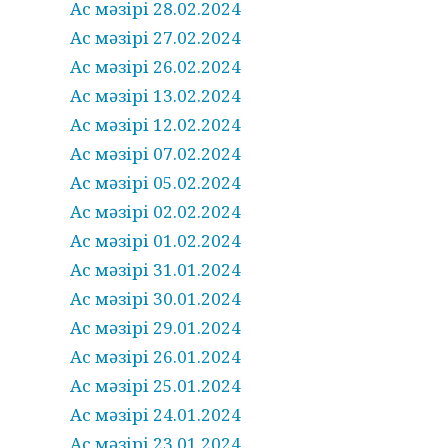
Ас мәзірі 28.02.2024
Ас мәзірі 27.02.2024
Ас мәзірі 26.02.2024
Ас мәзірі 13.02.2024
Ас мәзірі 12.02.2024
Ас мәзірі 07.02.2024
Ас мәзірі 05.02.2024
Ас мәзірі 02.02.2024
Ас мәзірі 01.02.2024
Ас мәзірі 31.01.2024
Ас мәзірі 30.01.2024
Ас мәзірі 29.01.2024
Ас мәзірі 26.01.2024
Ас мәзірі 25.01.2024
Ас мәзірі 24.01.2024
Ас мәзірі 23.01.2024