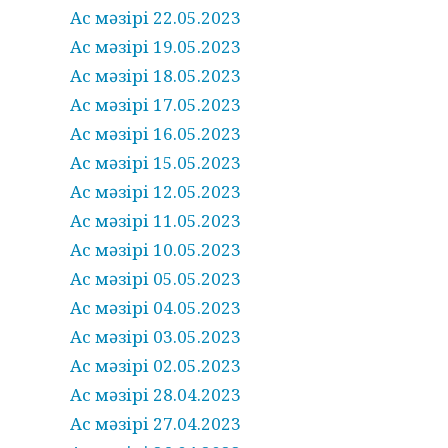
Ас мәзірі 22.05.2023
Ас мәзірі 19.05.2023
Ас мәзірі 18.05.2023
Ас мәзірі 17.05.2023
Ас мәзірі 16.05.2023
Ас мәзірі 15.05.2023
Ас мәзірі 12.05.2023
Ас мәзірі 11.05.2023
Ас мәзірі 10.05.2023
Ас мәзірі 05.05.2023
Ас мәзірі 04.05.2023
Ас мәзірі 03.05.2023
Ас мәзірі 02.05.2023
Ас мәзірі 28.04.2023
Ас мәзірі 27.04.2023