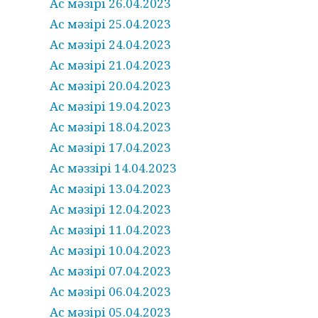
Ас мәзірі 26.04.2023
Ас мәзірі 25.04.2023
Ас мәзірі 24.04.2023
Ас мәзірі 21.04.2023
Ас мәзірі 20.04.2023
Ас мәзірі 19.04.2023
Ас мәзірі 18.04.2023
Ас мәзірі 17.04.2023
Ас мәззірі 14.04.2023
Ас мәзірі 13.04.2023
Ас мәзірі 12.04.2023
Ас мәзірі 11.04.2023
Ас мәзірі 10.04.2023
Ас мәзірі 07.04.2023
Ас мәзірі 06.04.2023
Ас мәзірі 05.04.2023