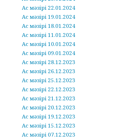
Ас мәзірі 22.01.2024
Ас мәзірі 19.01.2024
Ас мәзірі 18.01.2024
Ас мәзірі 11.01.2024
Ас мәзірі 10.01.2024
Ас мәзірі 09.01.2024
Ас мәзірі 28.12.2023
Ас мәзірі 26.12.2023
Ас мәзірі 25.12.2023
Ас мәзірі 22.12.2023
Ас мәзірі 21.12.2023
Ас мәзірі 20.12.2023
Ас мәзірі 19.12.2023
Ас мәзірі 15.12.2023
Ас мәзірі 07.12.2023