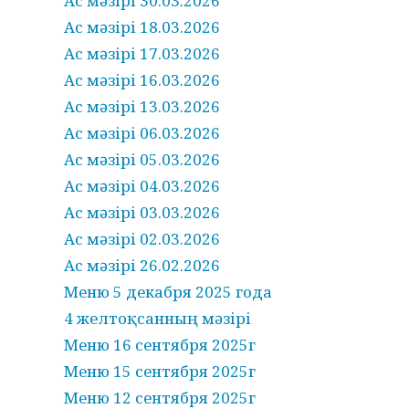
Ас мәзірі 30.03.2026
Ас мәзірі 18.03.2026
Ас мәзірі 17.03.2026
Ас мәзірі 16.03.2026
Ас мәзірі 13.03.2026
Ас мәзірі 06.03.2026
Ас мәзірі 05.03.2026
Ас мәзірі 04.03.2026
Ас мәзірі 03.03.2026
Ас мәзірі 02.03.2026
Ас мәзірі 26.02.2026
Меню 5 декабря 2025 года
4 желтоқсанның мәзірі
Меню 16 сентября 2025г
Меню 15 сентября 2025г
Меню 12 сентября 2025г