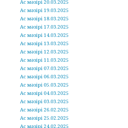
Ас мәзірі 20.03.2025
Ас мәзірі 19.03.2025
Ас мәзірі 18.03.2025
Ас мәзірі 17.03.2025
Ас мәзірі 14.03.2025
Ас мәзірі 13.03.2025
Ас мәзірі 12.03.2025
Ас мәзірі 11.03.2025
Ас мәзірі 07.03.2025
Ас мәзірі 06.03.2025
Ас мәзірі 05.03.2025
Ас мәзірі 04.03.2025
Ас мәзірі 03.03.2025
Ас мәзірі 26.02.2025
Ас мәзірі 25.02.2025
Ас мәзірі 24.02.2025