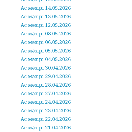
Ас мәзірі 14.05.2026
Ас мәзірі 13.05.2026
Ас мәзірі 12.05.2026
Ас мәзірі 08.05.2026
Ас мәзірі 06.05.2026
Ас мәзірі 05.05.2026
Ас мәзірі 04.05.2026
Ас мәзірі 30.04.2026
Ас мәзірі 29.04.2026
Ас мәзірі 28.04.2026
Ас мәзірі 27.04.2026
Ас мәзірі 24.04.2026
Ас мәзірі 23.04.2026
Ас мәзірі 22.04.2026
Ас мәзірі 21.04.2026