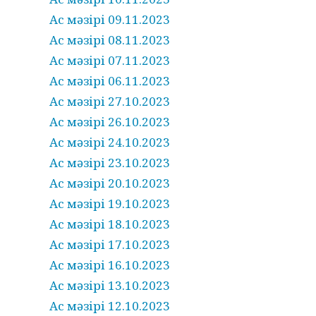
Ас мәзірі 09.11.2023
Ас мәзірі 08.11.2023
Ас мәзірі 07.11.2023
Ас мәзірі 06.11.2023
Ас мәзірі 27.10.2023
Ас мәзірі 26.10.2023
Ас мәзірі 24.10.2023
Ас мәзірі 23.10.2023
Ас мәзірі 20.10.2023
Ас мәзірі 19.10.2023
Ас мәзірі 18.10.2023
Ас мәзірі 17.10.2023
Ас мәзірі 16.10.2023
Ас мәзірі 13.10.2023
Ас мәзірі 12.10.2023