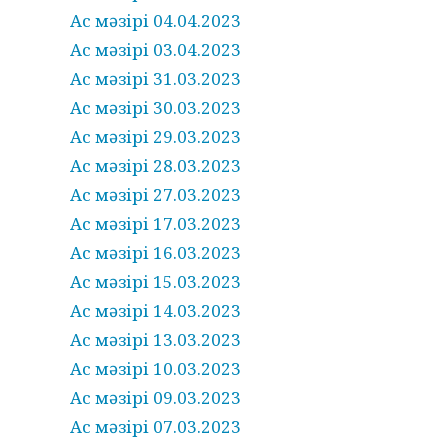
Ас мәзірі 04.04.2023
Ас мәзірі 03.04.2023
Ас мәзірі 31.03.2023
Ас мәзірі 30.03.2023
Ас мәзірі 29.03.2023
Ас мәзірі 28.03.2023
Ас мәзірі 27.03.2023
Ас мәзірі 17.03.2023
Ас мәзірі 16.03.2023
Ас мәзірі 15.03.2023
Ас мәзірі 14.03.2023
Ас мәзірі 13.03.2023
Ас мәзірі 10.03.2023
Ас мәзірі 09.03.2023
Ас мәзірі 07.03.2023